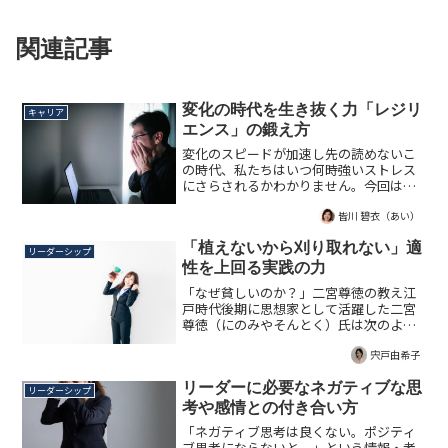
関連記事
変化の時代を生き抜く力「レジリ
キャリア
エンス」の鍛え方
変化のスピードが加速し先の読めないこ
の時代、私たちはいつ何時強いストレス
にさらされるかわかりません。今回はそ
のようなストレスに対応する力、「レジ
皆川 碧衣（あい）
リエンス」について解説していきます。
「植えないから刈り取れない」適
リーダーシップ
性を上回る実践の力
「なぜ貧しいのか？」二宮尊徳の教え江
戸時代後期に思想家として活躍した二宮
尊徳（にのみやそんとく）氏は次のよう
な言葉を残しています。遠くをはかる者
は富み 近くをはかる者は貧すそれ遠く
宍戸由希子
をはかる者は百年のために杉苗を植うま
して春まきて秋実る物にお...
リーダーに必要なネガティブな思
リーダーシップ
考や感情との付き合い方
「ネガティブ思考は良くない。ポジティ
ブ思考にならないと。」という情報・考