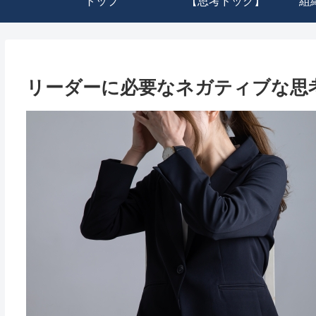
トップ
【思考ドック】
組
リーダーに必要なネガティブな思