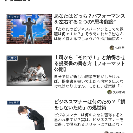
あなたはどっち？パフォーマンス
キャリア
を左右する２つの”思考態度”
「あなたのビジネスパーソンとしての課
題は何ですか？」そう聞かれたら皆さん
は何と答えるでしょうか？採用面接の
際、筆者はこの質問をして、求職者の思
考態度を知るよう努めるそうです。パフ
佐藤 慧
ォーマンスを大きく左右する思考態度と
は何か？詳しく解説された記事です。
上司から「それで！」と納得させ
仕事術
る提案書の書き方【フォーマット
公開】
自分で何か新しい施策を動かしたけれ
ば、提案書を書いて上司へ内容を伝えな
ければなりません。しかし、提案は「通
そう」とするとむしろ上手くいかなくな
矢部秀明
ると言います。ではどうしたらよいでし
ょうか？上司を納得させる”通る提案
ビジネスマナーは何のため？「損
キャリア
書”の書き方を指南する記事です。フォー
をしないため」の処世術
マット公開。
ビジネスマナーは何のために習得すると
思われますか？実は、ビジネスマナーを
習得して得られるメリットはさほどない
反面、習得していないデメリットはかな