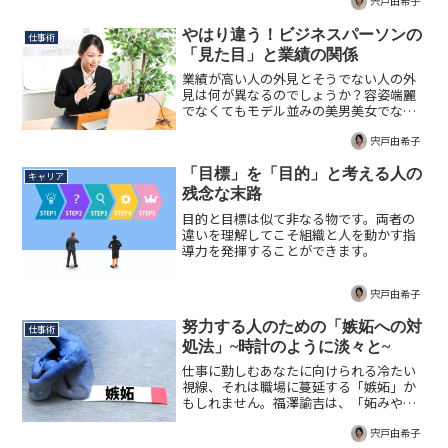
り大きいです。ビジネスマナーの実質的
宍戸由希子
な効果と必要性を考察する記事。
やはり違う！ビジネスパーソンの
仕事術
「見た目」と業績の関係
業績が高い人の外見とそうでない人の外
見は何が異なるのでしょうか？容姿端麗
でなくてもモデル並みの美男美女でなく
ても、すぐに実践できる外見を変えるコ
ツをご紹介します。
宍戸由希子
「目標」を「目的」と考える人の
キャリア
残念な末路
目的と目標は似て非なる物です。両者の
違いを理解してこそ組織と人を動かす指
導力を発揮することができます。
宍戸由希子
努力する人のための「嫉妬への対
仕事術
処法」~時計のように淡々と~
仕事に勤しむあなたに向けられる冷たい
視線、それは職場に蔓延する「嫉妬」か
もしれません。福澤諭吉は、「妬みや嫉
妬を抱いた人間と交際することは害だ」
と言いました。故なく妬まれ冷遇されて
宍戸由希子