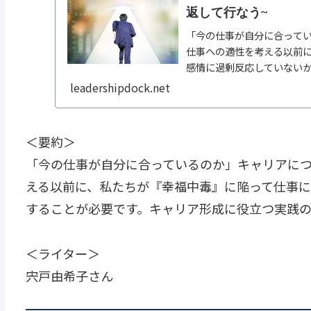
返して行なう~
「今の仕事が自分に合って
仕事への適性を考える以前
感情に過剰反応していない
コツを指南する記事。
leadershipdock.net
＜要約＞
「今の仕事が自分に合っているのか」キャリアに
える以前に、私たちが『幸福中毒』に陥って仕事に
することが必要です。キャリア形成に役立つ実践
＜ライター＞
宍戸由希子さん