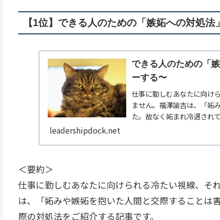
【1位】できる人のための「嫉妬への対処法
できる人のための「
ーする〜
仕事に勤しむあなたに向け
ません。福澤諭吉は、「妬
た。故なく妬まれ冷遇され
leadershipdock.net
＜要約＞
仕事に勤しむあなたに向けられる冷たい視線、そ
は、「妬みや嫉妬を抱いた人間と交際することは
際の対処法をご紹介する記事です。