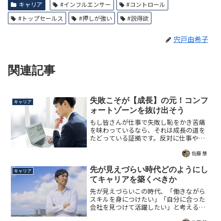
キャリア
#インフルエンサー
#コントロール
#トップセールス
#押しが強い
#説得欲
宍戸由希子
関連記事
失敗こそが【成長】の元！コンフ
キャリア
ォートゾーンを抜け出そう
もし皆さんが仕事で失敗し恥をかき苦痛
を味わっているなら、それは成長の道を
たどっている証拠です。反対に仕事や人
間関係に快適さや居心地の良さを感じて
いるのであれば、それは「コンフォート
佐藤 慧
ゾーン」に留まっていることを意味しま
す。望む変化と成長を成し遂げるため、
先が見えづらい時代どのようにし
キャリア
すべきことを指南する記事。
てキャリアを築くべきか
先が見えづらいこの時代、「働きながら
スキルを身につけたい」「自分に合った
会社を見つけて活躍したい」と考える人
が増えています。しかし、このような考