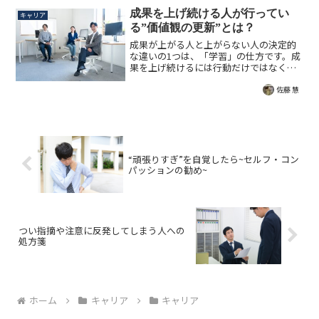
ォーマンスを大きく左右する思考態度と
は何か？詳しく解説された記事です。
成果を上げ続ける人が行ってい
キャリア
る”価値観の更新”とは？
成果が上がる人と上がらない人の決定的
な違いの1つは、「学習」の仕方です。成
果を上げ続けるには行動だけではなく価
値観と考え方を変化させることが不可
欠。「努力しているのにうまく行かな
佐藤 慧
い」を避けるためにできること。
“頑張りすぎ”を自覚したら~セルフ・コン
パッションの勧め~
つい指摘や注意に反発してしまう人への
処方箋
ホーム
キャリア
キャリア