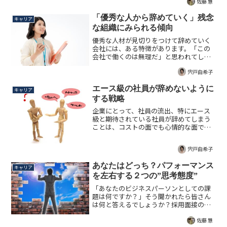
え方は現実的には無理があると言わざる
佐藤 慧
を得ません。キャリアに悩む方、必見の
記事。
「優秀な人から辞めていく」残念
キャリア
な組織にみられる傾向
優秀な人材が見切りをつけて辞めていく
会社には、ある特徴があります。「この
会社で働くのは無理だ」と思われてしま
う残念な組織について考察する記事で
す。
宍戸由希子
エース級の社員が辞めないように
キャリア
する戦略
企業にとって、社員の流出、特にエース
級と期待されている社員が辞めてしまう
ことは、コストの面でも心情的な面でも
ダメージが大きいことは言うまでもあり
ません。エース級の社員を失わないよう
宍戸由希子
にするために何を心掛けるべきか、考察
する記事です。
あなたはどっち？パフォーマンス
キャリア
を左右する２つの”思考態度”
「あなたのビジネスパーソンとしての課
題は何ですか？」そう聞かれたら皆さん
は何と答えるでしょうか？採用面接の
際、筆者はこの質問をして、求職者の思
考態度を知るよう努めるそうです。パフ
佐藤 慧