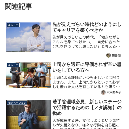
関連記事
先が見えづらい時代どのようにし
キャリア
てキャリアを築くべきか
先が見えづらいこの時代、「働きながら
スキルを身につけたい」「自分に合った
会社を見つけて活躍したい」と考える人
が増えています。しかし、このような考
え方は現実的には無理があると言わざる
佐藤 慧
を得ません。キャリアに悩む方、必見の
記事。
上司から適正に評価されず辛い思
キャリア
いをしている方へ
上司による評価がいつも正しいとは限り
ません。また、上司だからといって必ず
しも優れた人格を有しているとも限りま
せん。現在、上司から適正に評価されな
宍戸由希子
いことで辛い思いをしている方に、新し
い視点をお届けするための記事です。
若手管理職必見、新しいステージ
モチベーション
で活躍するための【メタ認知】の
勧め
人が成長する時、変化しようという気持
ちが火種となり、様々な行動を自ら起こ