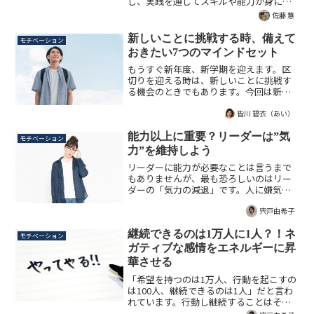
し、実践を通してスキルや能力が身につ
き、ビジネスマンとしての知見が深まっ
佐藤 慧
ていきます。恐らく「リーダーシップに
ついて知りたい」と思われている読者の
新しいことに挑戦する時、備えて
モチベーション
皆さんであれば、いずれは...
おきたい7つのマインドセット
もうすぐ新年度、新学期を迎えます。区
切りを迎える時は、新しいことに挑戦す
る機会のときでもあります。今回は新し
いことに挑戦する時、備えておきたい7つ
のマインドセットについて解説します。
皆川 碧衣（あい）
能力以上に重要？リーダーは”気
モチベーション
力”を維持しよう
リーダーに能力が必要なことは言うまで
もありませんが、最も恐ろしいのはリー
ダーの「気力の減退」です。人に嫌気が
さしてしまう前にどう気力を維持する
か、ご提案する記事です。
宍戸由希子
継続できるのは1万人に1人？！ネ
モチベーション
ガティブな感情をエネルギーに昇
華させる
「希望を持つのは1万人、行動を起こすの
は100人、継続できるのは1人」だと言わ
れています。行動し継続することはそれ
ほどまでに難しいですが、時に私たちの